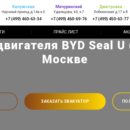
Калужская
Мичуринский
Дмитровка
Научный проезд д.14а к.5
Удальцова, 60, к.7
Лобненская д.17 к.8
+7 (499) 460-63-34
+7 (499) 460-69-76
+7 (499) 450-63-77
ГИ
ПРАЙС ЛИСТ
АК
вигателя BYD Seal U
Москве
ЗАКАЗАТЬ ЭВАКУАТОР
ПО