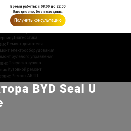
Время работы: с 08:00 до 22:00
Ежедневно, без выходных.
Получить консультацию
ИИ
КОНТАКТЫ
Диагностика
Ремонт двигателя
монт электрооборудования
емонт рулевого управления
Покраска кузова
Кузовной ремонт
Ремонт АКПП
тора BYD Seal U
е