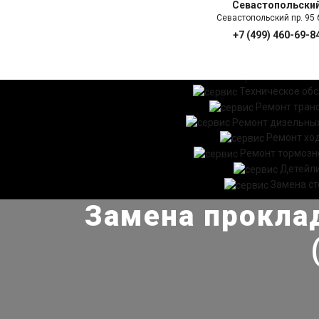
Севастопольски
Севастопольский пр. 95 б
+7 (499) 460-69-8
ГЛАВНАЯ
УСЛ
Техническое об
Ремонт тран
Ремонт дизельных
Ремонт хо
Ремонт тормозн
Детейл
Замена ст
Замена проклад