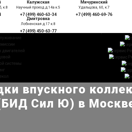
й
Калужская
Мичуринский
, к.8
Научный проезд д.14а к.5
Удальцова, 60, к.7
4
+7 (499) 460-63-34
+7 (499) 460-69-76
Дмитровка
Лобненская д.17 к.8
+7 (499) 450-63-77
УГИ
ПРАЙС ЛИСТ
АКЦ
служивание
смиссии
 двигателей
Ре
довой
Р
ой системы
инг
екол
ки впускного коллек
(БИД Сил Ю) в Москв