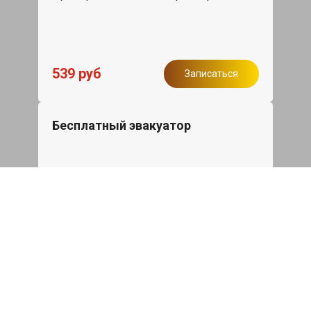
539 руб
Записаться
Бесплатный эвакуатор
При ремонте BYD Seal U ДВС,
эвакуация авто в пределах МКАД в
подарок.
Записаться