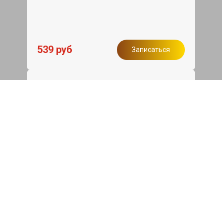
539 руб
Записаться
Бесплатный эвакуатор
При ремонте BYD Tang ДВС, эвакуация
авто в пределах МКАД в подарок.
Записаться