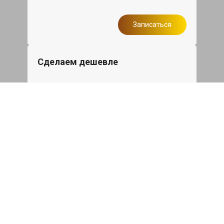
Записаться
Сделаем дешевле
При калькуляции на руках из другого
сервиса - эти же работы и запчасти по
более низкой цене
Записаться
Такси в подарок