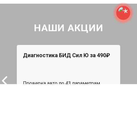
НАШИ АКЦИИ
Диагностика БИД Сил Ю за 490₽
Бес
При 
Star
Проверка авто по 43 параметрам
эвак
пода
539 руб
я
Записаться