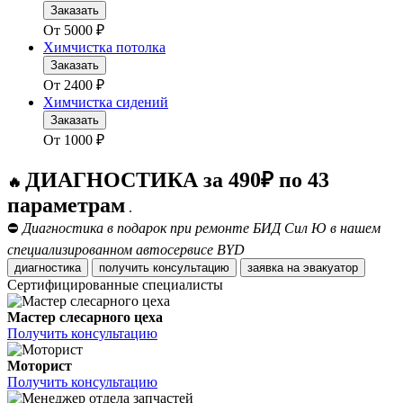
Заказать
От
5000
₽
Химчистка потолка
Заказать
От
2400
₽
Химчистка сидений
Заказать
От
1000
₽
ДИАГНОСТИКА за 490₽ по 43
🔥
параметрам
.
⛔
Диагностика в подарок при ремонте БИД Сил Ю в нашем
специализированном автосервисе BYD
диагностика
получить консультацию
заявка на эвакуатор
Сертифицированные специалисты
Мастер слесарного цеха
Получить консультацию
Моторист
Получить консультацию