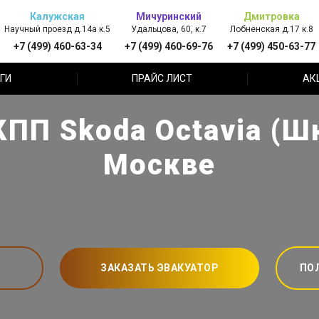
Калужская
Мичуринский
Дмитровка
Научный проезд д.14а к.5
Удальцова, 60, к.7
Лобненская д.17 к.8
+7 (499) 460-63-34
+7 (499) 460-69-76
+7 (499) 450-63-77
ГИ
ПРАЙС ЛИСТ
АК
ПП Skoda Octavia (Ш
Москве
ЗАКАЗАТЬ ЭВАКУАТОР
ПО