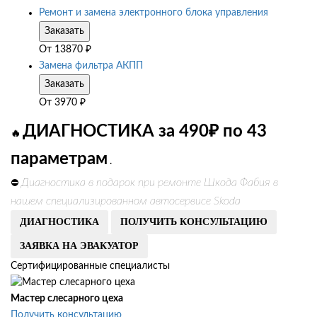
Ремонт и замена электронного блока управления
Заказать
От
13870
₽
Замена фильтра АКПП
Заказать
От
3970
₽
ДИАГНОСТИКА за 490₽ по 43
🔥
параметрам
.
Диагностика в подарок при ремонте Шкода Фабия в
⛔
нашем специализированном автосервисе Skoda
ДИАГНОСТИКА
ПОЛУЧИТЬ КОНСУЛЬТАЦИЮ
ЗАЯВКА НА ЭВАКУАТОР
Сертифицированные специалисты
Мастер слесарного цеха
Получить консультацию