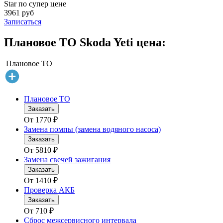
Star по супер цене
3961 руб
Записаться
Плановое ТО Skoda Yeti цена:
Плановое ТО
Плановое ТО
Заказать
От
1770
₽
Замена помпы (замена водяного насоса)
Заказать
От
5810
₽
Замена свечей зажигания
Заказать
От
1410
₽
Проверка АКБ
Заказать
От
710
₽
Сброс межсервисного интервала