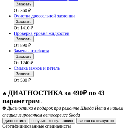
Заказать
От
360
₽
Очистка дроссельной заслонки
Заказать
От
1410
₽
Проверка уровня жидкостей
Заказать
От
890
₽
Замена антифриза
Заказать
От
1240
₽
Смазка замков и петель
Заказать
От
530
₽
ДИАГНОСТИКА за 490₽ по 43
🔥
параметрам
.
⛔
Диагностика в подарок при ремонте Шкода Йети в нашем
специализированном автосервисе Skoda
диагностика
получить консультацию
заявка на эвакуатор
Сертифицированные специалисты