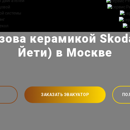
 двигателей
Ре
довой
Р
ой системы
инг
екол
зова керамикой Skoda
Йети) в Москве
ЗАКАЗАТЬ ЭВАКУАТОР
ПО