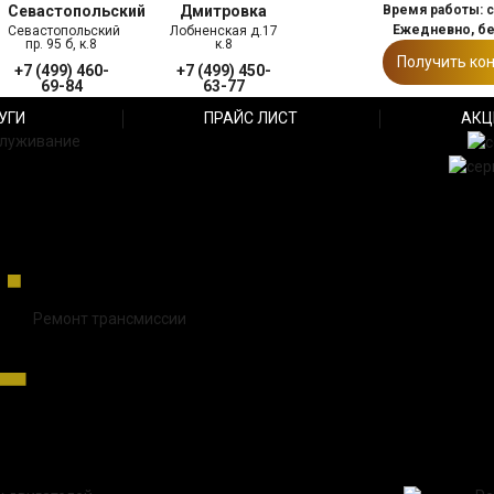
Севастопольский
Дмитровка
Время работы: с 
Ежедневно, б
Севастопольский
Лобненская д.17
пр. 95 б, к.8
к.8
Получить ко
+7 (499) 460-
+7 (499) 450-
69-84
63-77
УГИ
ПРАЙС ЛИСТ
АКЦ
служивание
Ремонт трансмиссии