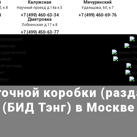
й
Калужская
Мичуринский
, к.8
Научный проезд д.14а к.5
Удальцова, 60, к.7
4
+7 (499) 460-63-34
+7 (499) 460-69-76
Дмитровка
Лобненская д.17 к.8
+7 (499) 450-63-77
УГИ
ПРАЙС ЛИСТ
АКЦ
служивание
смиссии
 двигателей
Ре
довой
Р
ой системы
инг
екол
очной коробки (разд
(БИД Тэнг) в Москве