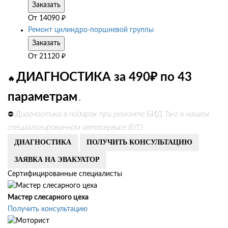
Заказать
От
14090
₽
Ремонт цилиндро-поршневой группы
Заказать
От
21120
₽
ДИАГНОСТИКА за 490₽ по 43
🔥
параметрам
.
Диагностика в подарок при ремонте БИД Тэнг в нашем
⛔
специализированном автосервисе BYD
ДИАГНОСТИКА
ПОЛУЧИТЬ КОНСУЛЬТАЦИЮ
ЗАЯВКА НА ЭВАКУАТОР
Сертифицированные специалисты
Мастер слесарного цеха
Получить консультацию