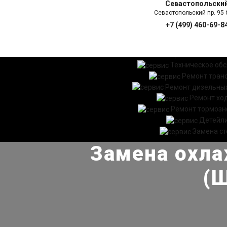
Севастопольски
Севастопольский пр. 95 б
+7 (499) 460-69-8
ГЛАВНАЯ
УСЛ
Техническое об
Ремонт тран
Ремонт дизельных
Ремонт хо
Ремонт тормозн
Детейл
Замена ст
Замена охл
(Ш