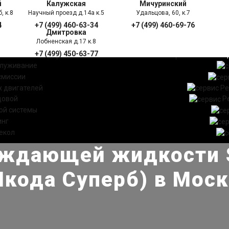
й
Калужская
Мичуринский
, к.8
Научный проезд д.14а к.5
Удальцова, 60, к.7
4
+7 (499) 460-63-34
+7 (499) 460-69-76
Дмитровка
Лобненская д.17 к.8
+7 (499) 450-63-77
УГИ
ПРАЙС ЛИСТ
АКЦ
служивание
смиссии
 двигателей
Ре
довой
Р
ой системы
инг
екол
аждающей жидкости S
кода Суперб) в Мос