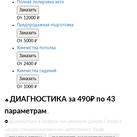
Полная полировка авто
Заказать
От
12000
₽
Предпродажная подготовка
Заказать
От
5000
₽
Химчистка потолка
Заказать
От
2400
₽
Химчистка сидений
Заказать
От
1000
₽
ДИАГНОСТИКА за 490₽ по 43
🔥
параметрам
.
Диагностика в подарок при ремонте Шкода Суперб в
⛔
нашем специализированном автосервисе Skoda