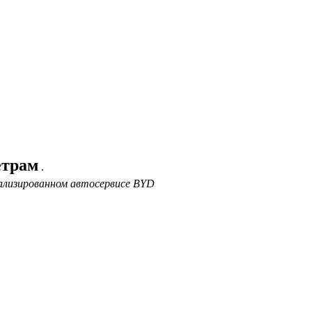
етрам
.
ализированном автосервисе BYD