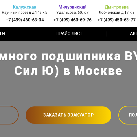
Калужская
Мичуринский
Дмитровка
Научный проезд д.14а к.5
Удальцова, 60, к.7
Лобненская д.17 к.8
+7 (499) 460-63-34
+7 (499) 460-69-76
+7 (499) 450-63-77
ГИ
ПРАЙС ЛИСТ
АК
ного подшипника BY
Сил Ю) в Москве
ЗАКАЗАТЬ ЭВАКУАТОР
ПО