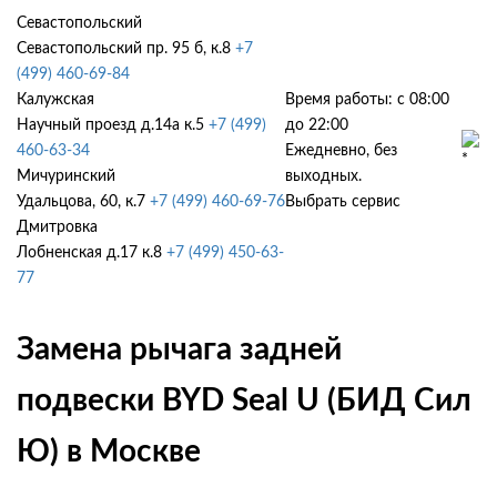
Севастопольский
Севастопольский пр. 95 б, к.8
+7
(499) 460-69-84
Калужская
Время работы: с 08:00
Научный проезд д.14а к.5
+7 (499)
до 22:00
460-63-34
Ежедневно, без
Мичуринский
выходных.
Удальцова, 60, к.7
+7 (499) 460-69-76
Выбрать сервис
Дмитровка
Лобненская д.17 к.8
+7 (499) 450-63-
77
Замена рычага задней
подвески BYD Seal U (БИД Сил
Ю) в Москве