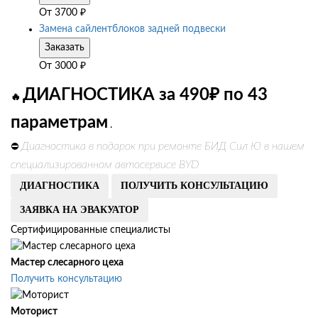
От
3700
₽
Замена сайлентблоков задней подвески
Заказать
От
3000
₽
ДИАГНОСТИКА за 490₽ по 43
🔥
параметрам
.
Диагностика в подарок при ремонте БИД Сил Ю в нашем
⛔
специализированном автосервисе BYD
ДИАГНОСТИКА
ПОЛУЧИТЬ КОНСУЛЬТАЦИЮ
ЗАЯВКА НА ЭВАКУАТОР
Сертифицированные специалисты
Мастер слесарного цеха
Получить консультацию
Моторист