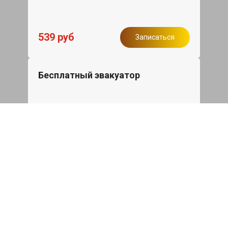
539 руб
Записаться
Бесплатный эвакуатор
При ремонте BYD Seal U ДВС,
эвакуация авто в пределах МКАД в
подарок.
Записаться
Сделаем дешевле