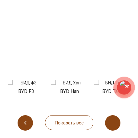
BYD F3
BYD Han
BYD Tang
f
Показать все