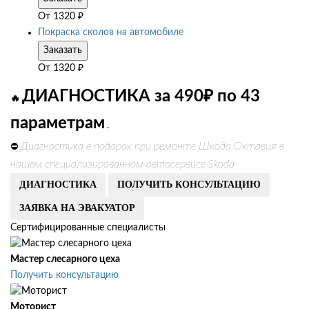
От
1320
₽
Покраска сколов на автомобиле
Заказать
От
1320
₽
ДИАГНОСТИКА за 490₽ по 43
🔥
параметрам
.
Диагностика в подарок при ремонте Шкода Октавия в
⛔
нашем специализированном автосервисе Skoda
ДИАГНОСТИКА
ПОЛУЧИТЬ КОНСУЛЬТАЦИЮ
ЗАЯВКА НА ЭВАКУАТОР
Сертифицированные специалисты
Мастер слесарного цеха
Получить консультацию
Моторист