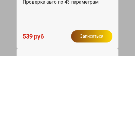
Проверка авто по 43 параметрам
539 руб
Записаться
Бесплатный эвакуатор
При ремонте BYD Han ДВС, эвакуация
авто в пределах МКАД в подарок.
Записаться