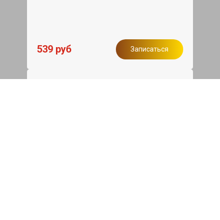
539 руб
Записаться
Бесплатный эвакуатор
При ремонте BYD F3 ДВС, эвакуация
авто в пределах МКАД в подарок.
Записаться