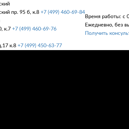
ский
ий пр. 95 б, к.8
+7 (499) 460-69-84
Время работы: с 0
й
Ежедневно, без в
, к.7
+7 (499) 460-69-76
Получить консул
ГИ
ПРАЙС ЛИСТ
АК
.17 к.8
+7 (499) 450-63-77