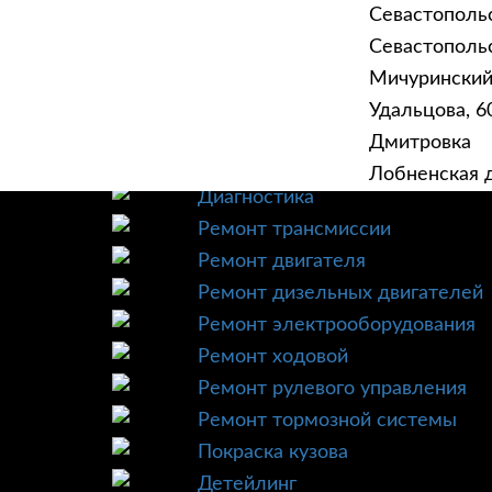
Севастополь
Севастопольск
Мичурински
Удальцова, 60
ГЛАВНАЯ
УСЛУ
Дмитровка
Техническое обслуживание
Лобненская д
Диагностика
Ремонт трансмиссии
Ремонт двигателя
Ремонт дизельных двигателей
Ремонт электрооборудования
Ремонт ходовой
Ремонт рулевого управления
Ремонт тормозной системы
Покраска кузова
Детейлинг