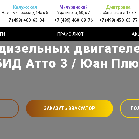
Калужская
Мичуринский
Дмитровка
Научный проезд д.14а к.5
Удальцова, 60, к.7
Лобненская д.17 к.8
+7 (499) 460-63-34
+7 (499) 460-69-76
+7 (499) 450-63-77
ГИ
ПРАЙС ЛИСТ
АК
дизельных двигателей
БИД Атто 3 / Юан Пл
ЗАКАЗАТЬ ЭВАКУАТОР
ПО