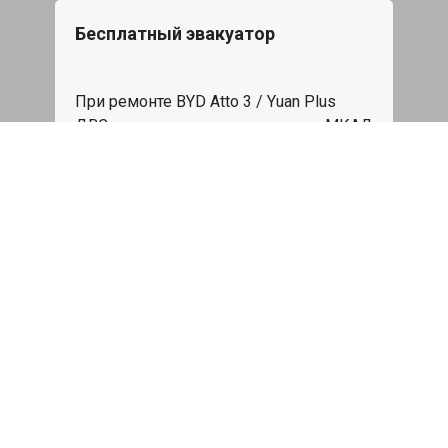
Бесплатный эвакуатор
При ремонте BYD Atto 3 / Yuan Plus
ДВС, эвакуация авто в пределах МКАД
в подарок.
Записаться
Сделаем дешевле
При калькуляции на руках из другого
сервиса - эти же работы и запчасти по
более низкой цене